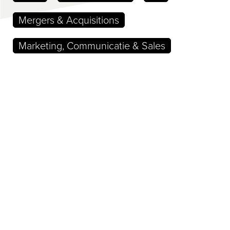
Mergers & Acquisitions
Marketing, Communicatie & Sales
Sustainability
Management Consultancy
Forensics & Technology
Finance
Tijd voor een